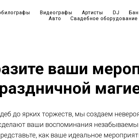
TAPTAL DECOR
обилографы
Видеографы
Артисты
DJ
Бан
Авто
Свадебное оборудование
азите ваши меро
раздничной маги
деб до ярких торжеств, мы создаем невер
 сделают ваши воспоминания незабываемы
представьте, как ваше идеальное мероприят