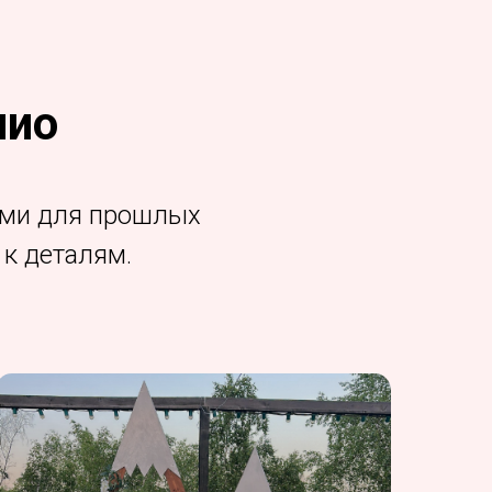
лио
ями для прошлых
к деталям.